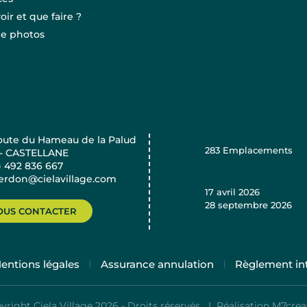
oir et que faire ?
ie photos
oute du Hameau de la Palud
283
Emplacements
 - CASTELLANE
) 492 836 667
verdon@cielavillage.com
17 avril 2026
28 septembre 2026
OUS CONTACTER
entions légales
Assurance annulation
Règlement int
yright Ciela Village 2026 - Droits réservés I
Réalisation M7crea