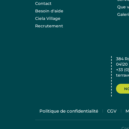
Contact
Que v
Besoin d'aide
Galer
Ciela Village
Recrutement
384 R
04120
+33 (0
terra
N
Politique de confidentialité
CGV
M
Cop