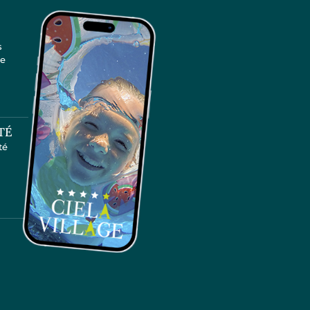
s
te
TÉ
té