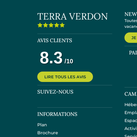
TERRA VERDON
NEW
Toutes
vacanc
JE
AVIS CLIENTS
PA
LIRE TOUS LES AVIS
SUIVEZ-NOUS
CAM
Hébe
Empl
INFORMATIONS
Espac
Plan
Activ
Brochure
Servi