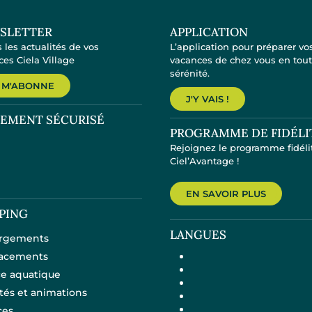
SLETTER
APPLICATION
 les actualités de vos
L’application pour préparer vo
es Ciela Village
vacances de chez vous en tou
sérénité.
 M'ABONNE
J'Y VAIS !
IEMENT SÉCURISÉ
PROGRAMME DE FIDÉLI
Rejoignez le programme fidéli
Ciel’Avantage !
EN SAVOIR PLUS
PING
LANGUES
rgements
acements
e aquatique
ités et animations
ces