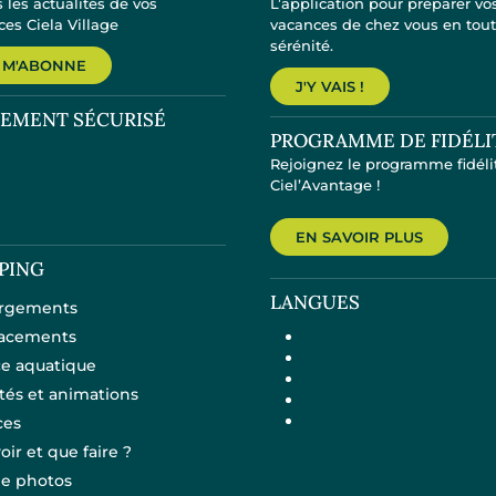
 les actualités de vos
L’application pour préparer vo
es Ciela Village
vacances de chez vous en tou
sérénité.
 M'ABONNE
J'Y VAIS !
IEMENT SÉCURISÉ
PROGRAMME DE FIDÉLI
Rejoignez le programme fidéli
Ciel’Avantage !
EN SAVOIR PLUS
PING
LANGUES
rgements
acements
e aquatique
ités et animations
ces
oir et que faire ?
ie photos