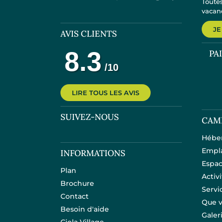
Toutes
vacanc
JE
AVIS CLIENTS
PA
LIRE TOUS LES AVIS
SUIVEZ-NOUS
CAM
Hébe
Empl
INFORMATIONS
Espac
Plan
Activ
Brochure
Servi
Contact
Que v
Besoin d'aide
Galer
Ciela Village