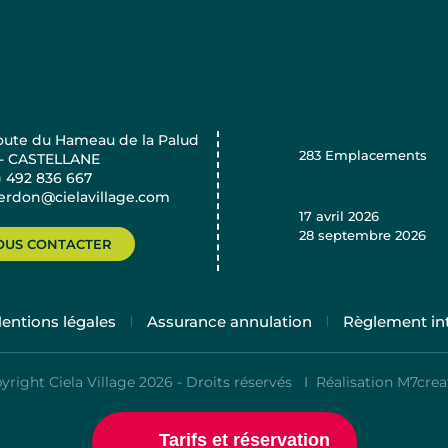
oute du Hameau de la Palud
283
Emplacements
 - CASTELLANE
) 492 836 667
verdon@cielavillage.com
17 avril 2026
28 septembre 2026
OUS CONTACTER
entions légales
Assurance annulation
Règlement int
yright Ciela Village 2026 - Droits réservés I
Réalisation M7crea
Tarifs et réservation