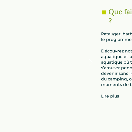
Que fa
?
Patauger, barbo
le programme 
Découvrez not
aquatique et 
aquatique où to
s’amuser pend
devenir sans l
du camping, où
moments de bo
Lire plus